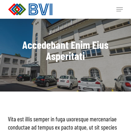
Skip
Menu
to
main
content
Accedebant Enim Eius
Asperitati
Vita est illis semper in fuga uxoresque mercenariae
conductae ad tempus ex pacto atque, ut sit species