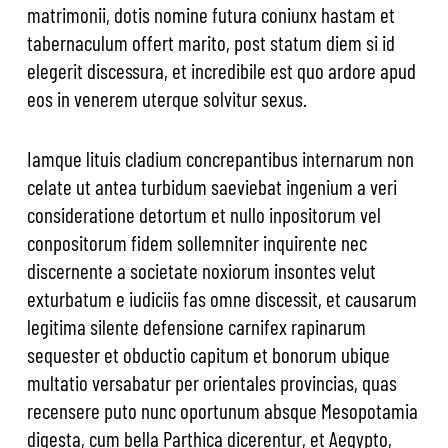
matrimonii, dotis nomine futura coniunx hastam et
tabernaculum offert marito, post statum diem si id
elegerit discessura, et incredibile est quo ardore apud
eos in venerem uterque solvitur sexus.
Iamque lituis cladium concrepantibus internarum non
celate ut antea turbidum saeviebat ingenium a veri
consideratione detortum et nullo inpositorum vel
conpositorum fidem sollemniter inquirente nec
discernente a societate noxiorum insontes velut
exturbatum e iudiciis fas omne discessit, et causarum
legitima silente defensione carnifex rapinarum
sequester et obductio capitum et bonorum ubique
multatio versabatur per orientales provincias, quas
recensere puto nunc oportunum absque Mesopotamia
digesta, cum bella Parthica dicerentur, et Aegypto,